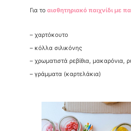
Για το
αισθητηριακό παιχνίδι με π
– χαρτόκουτο
– κόλλα σιλικόνης
– χρωματιστά ρεβίθια, μακαρόνια, ρύ
– γράμματα (καρτελάκια)