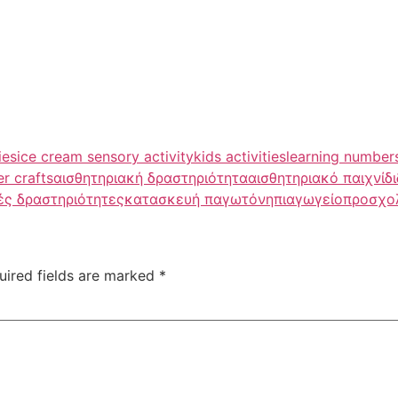
ies
ice cream sensory activity
kids activities
learning numbers
r crafts
αισθητηριακή δραστηριότητα
αισθητηριακό παιχνίδι
ές δραστηριότητες
κατασκευή παγωτό
νηπιαγωγείο
προσχολ
uired fields are marked
*