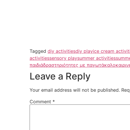
Tagged
diy activities
diy play
ice cream activit
activities
sensory play
summer activities
summe
παιδιά
δραστηριότητες με παγωτά
καλοκαιριν
Leave a Reply
Your email address will not be published.
Req
Comment
*