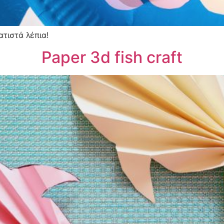
τιστά λέπια!
Paper 3d fish craft