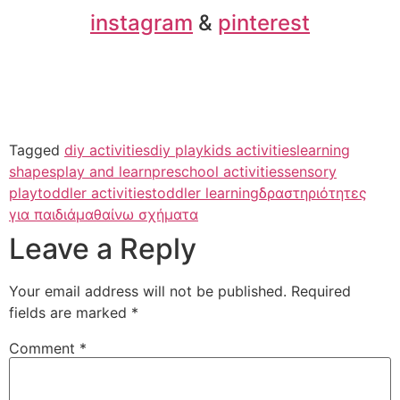
instagram
&
pinterest
Tagged
diy activities
diy play
kids activities
learning
shapes
play and learn
preschool activities
sensory
play
toddler activities
toddler learning
δραστηριότητες
για παιδιά
μαθαίνω σχήματα
Leave a Reply
Your email address will not be published.
Required
fields are marked
*
Comment
*