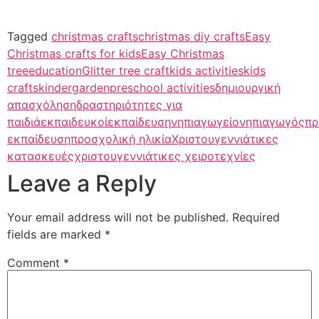
Tagged
christmas crafts
christmas diy crafts
Easy
Christmas crafts for kids
Easy Christmas
tree
education
Glitter tree craft
kids activities
kids
crafts
kindergarden
preschool activities
δημιουργική
απασχόληση
δραστηριότητες για
παιδιά
εκπαιδευκοί
εκπαίδευση
νηπιαγωγείο
νηπιαγωγός
πρ
εκπαίδευση
προσχολική ηλικία
Χριστουγεννιάτικες
κατασκευές
χριστουγεννιάτικες χειροτεχνίες
Leave a Reply
Your email address will not be published.
Required
fields are marked
*
Comment
*