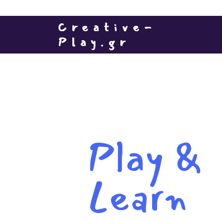
Creative-
Play.gr
Play &
Learn