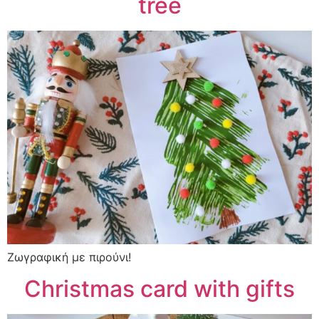
tree
Ζωγραφική με πιρούνι!
Christmas card with gifts