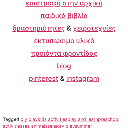
επιστροφή στην αρχική
παιδικά βιβλία
δραστηριότητες
&
χειροτεχνίες
εκτυπώσιμο υλικό
προϊόντα φροντίδας
blog
pinterest
&
instagram
Tagged
diy play
kids activities
play and learn
preschool
activities
sea animals
sensory play
summer