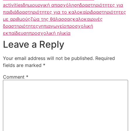
activities
δημιουργική απασχόληση
δραστηριότητες για
παιδιά
δραστηριότητες για το καλοκαίρι
δραστηριότητες
με αριθμούς
ζώα της θάλασσας
καλοκαιρινές
δραστηριότητες
νηπιαγωγείο
προσχολική
εκπαίδευση
προσχολική ηλικία
Leave a Reply
Your email address will not be published.
Required
fields are marked
*
Comment
*