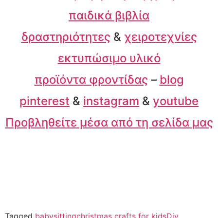
παιδικά βιβλία
δραστηριότητες
&
χειροτεχνίες
εκτυπώσιμο υλικό
προϊόντα φροντίδας
–
blog
pinterest
&
instagram
&
youtube
Προβληθείτε μέσα από τη σελίδα μας
Tagged
babysitting
christmas crafts for kids
Diy