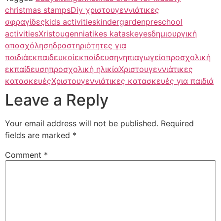
christmas stamps
Diy χριστουγεννιάτικες
σφραγίδες
kids activities
kindergarden
preschool
activities
Xristougenniatikes kataskeyes
δημιουργική
απασχόληση
δραστηριότητες για
παιδιά
εκπαιδευκοί
εκπαίδευση
νηπιαγωγείο
προσχολική
εκπαίδευση
προσχολική ηλικία
Χριστουγεννιάτικες
κατασκευές
Χριστουγεννιάτικες κατασκευές για παιδιά
Leave a Reply
Your email address will not be published.
Required
fields are marked
*
Comment
*