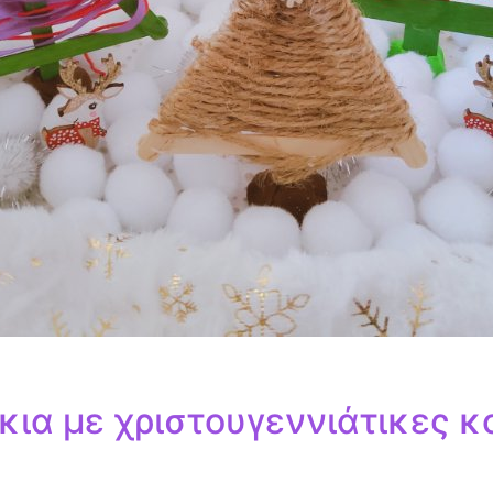
κια με χριστουγεννιάτικες κ