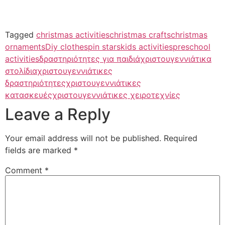
Tagged
christmas activities
christmas crafts
christmas
ornaments
Diy clothespin stars
kids activities
preschool
activities
δραστηριότητες για παιδιά
χριστουγεννιάτικα
στολίδια
χριστουγεννιάτικες
δραστηριότητες
χριστουγεννιάτικες
κατασκευές
χριστουγεννιάτικες χειροτεχνίες
Leave a Reply
Your email address will not be published.
Required
fields are marked
*
Comment
*