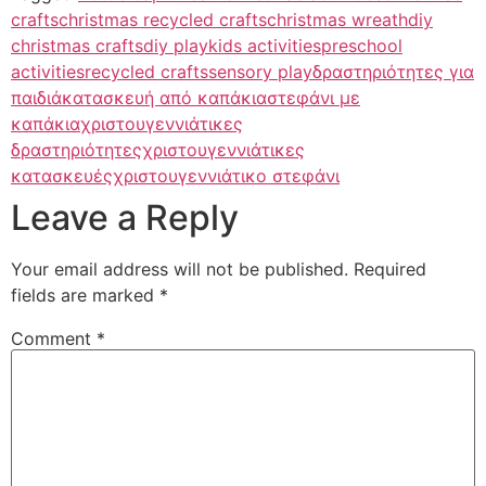
crafts
christmas recycled crafts
christmas wreath
diy
christmas crafts
diy play
kids activities
preschool
activities
recycled crafts
sensory play
δραστηριότητες για
παιδιά
κατασκευή από καπάκια
στεφάνι με
καπάκια
χριστουγεννιάτικες
δραστηριότητες
χριστουγεννιάτικες
κατασκευές
χριστουγεννιάτικο στεφάνι
Leave a Reply
Your email address will not be published.
Required
fields are marked
*
Comment
*