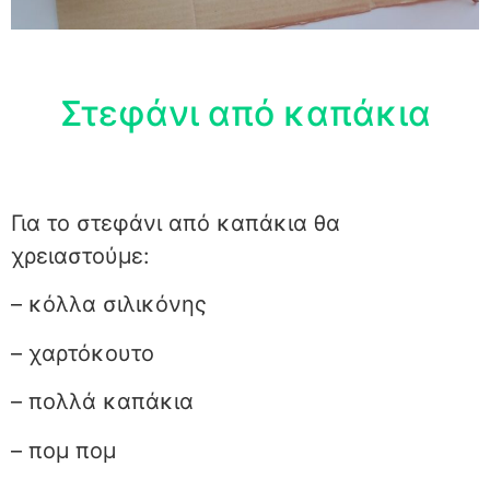
Στεφάνι από καπάκια
Για το στεφάνι από καπάκια θα
χρειαστούμε:
– κόλλα σιλικόνης
– χαρτόκουτο
– πολλά καπάκια
– πομ πομ