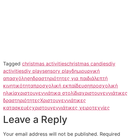
Tagged
christmas activities
christmas candies
diy
activities
diy play
sensory play
δημιουργική
απασχόληση
δραστηριότητες για παιδιά
λεπτή
κινητικότητα
προσχολική εκπαίδευση
προσχολική
ηλικία
χριστουγεννιάτικα στολίδια
χριστουγεννιάτικες
δραστηριότητες
Χριστουγεννιάτικες
κατασκευές
χριστουγεννιάτικες χειροτεχνίες
Leave a Reply
Your email address will not be published.
Required