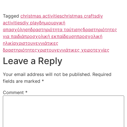
Tagged
christmas activities
christmas crafts
diy
activities
diy play
δημιουργική
απασχόληση
δραστηριότητα ταύτισης
δραστηριότητες
για παιδιά
προσχολική εκπαίδευση
προσχολική
ηλικία
χριστουγεννιάτικες
δραστηριότητες
χριστουγεννιάτικες χειροτεχνίες
Leave a Reply
Your email address will not be published.
Required
fields are marked
*
Comment
*