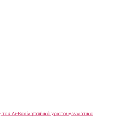
 του Αι-Βασίλη
παιδικά χριστουγεννιάτικα