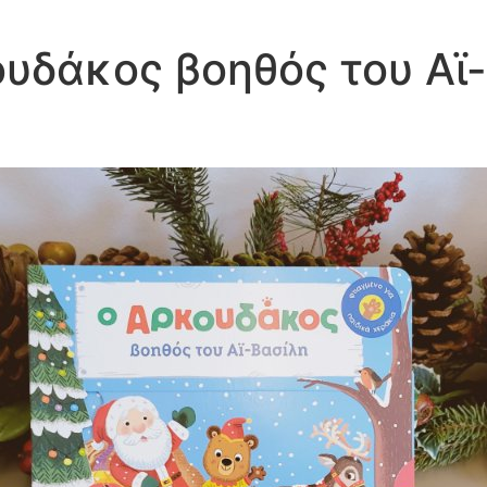
υδάκος βοηθός του Αϊ