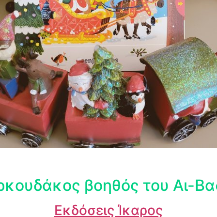
ρκουδάκος βοηθός του Αι-Βα
Εκδόσεις Ίκαρος