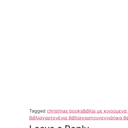
Tagged
christmas books
βιβλία με κινούμενα
βιβλία
χαρτονένια βιβλία
χριστουγεννιάτικα βι