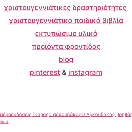
χριστουγεννιάτικες δραστηριότητες
χριστουγεννιάτικα παιδικά βιβλία
εκτυπώσιμο υλικό
προϊόντα φροντίδας
blog
pinterest
&
instagram
 μέρη
εκδόσεις Ίκαρος
ο αρκουδάκος
Ο Αρκουδάκος βοηθός
βλία