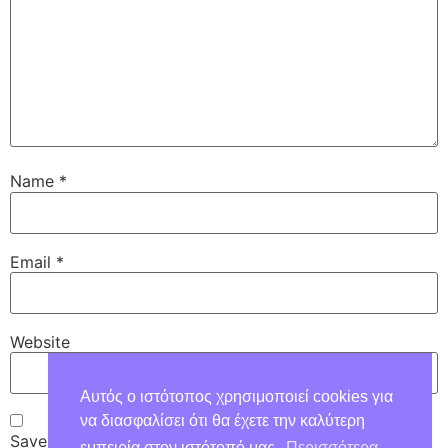
Name
*
Email
*
Website
Αυτός ο ιστότοπος χρησιμοποιεί cookies για
να διασφαλίσει ότι θα έχετε την καλύτερη
Save my name, email, and website in this browser for
εμπειρία στον ιστότοπό μας.
Περισσότερα