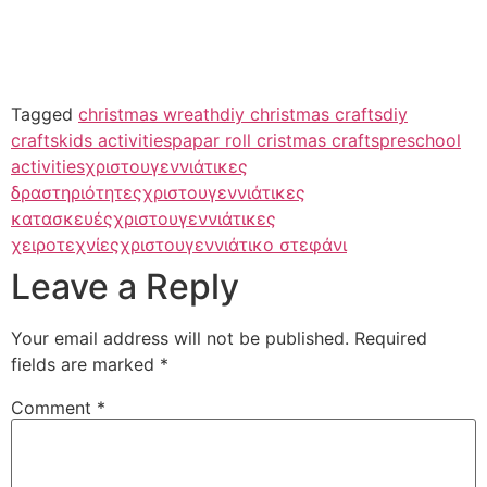
Tagged
christmas wreath
diy christmas crafts
diy
crafts
kids activities
papar roll cristmas crafts
preschool
activities
χριστουγεννιάτικες
δραστηριότητες
χριστουγεννιάτικες
κατασκευές
χριστουγεννιάτικες
χειροτεχνίες
χριστουγεννιάτικο στεφάνι
Leave a Reply
Your email address will not be published.
Required
fields are marked
*
Comment
*