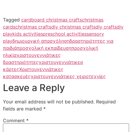
Tagged
cardboard christmas crafts
christmas
cards
christmas crafts
diy christmas crafts
diy crafts
diy
play
kids activities
preschool activities
sensory
play
δημιουργική απασχόληση
δραστηριότητες για
παιδιά
προσχολική εκπαίδευση
προσχολική
ηλικία
χριστουγεννιάτικες
δραστηριότητες
χριστουγεννιάτικεσ
κάρτες
Χριστουγεννιάτικες
κατασκευές
χριστουγεννιάτικες χειροτεχνίες
Leave a Reply
Your email address will not be published.
Required
fields are marked
*
Comment
*