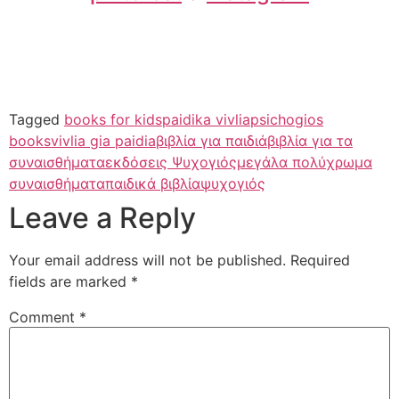
Tagged
books for kids
paidika vivlia
psichogios
books
vivlia gia paidia
βιβλία για παιδιά
βιβλία για τα
συναισθήματα
εκδόσεις Ψυχογιός
μεγάλα πολύχρωμα
συναισθήματα
παιδικά βιβλία
ψυχογιός
Leave a Reply
Your email address will not be published.
Required
fields are marked
*
Comment
*