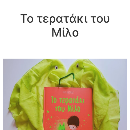
To τερατάκι του
Μίλο