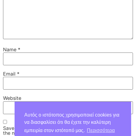
Name
*
Email
*
Website
Αυτός ο ιστότοπος χρησιμοποιεί cookies για
να διασφαλίσει ότι θα έχετε την καλύτερη
Save my name, email, and website in this browser for
εμπειρία στον ιστότοπό μας.
Περισσότερα
the next time I comment.