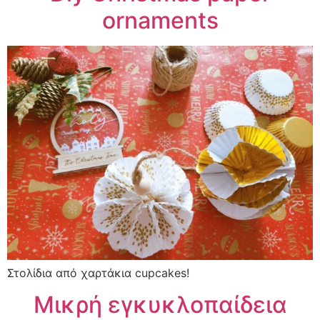
ornaments
Στολίδια από χαρτάκια cupcakes!
Μικρή εγκυκλοπαίδεια