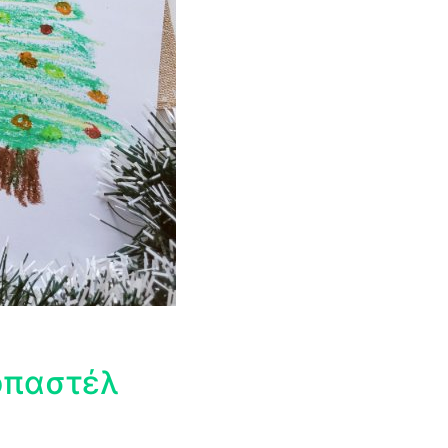
οπαστέλ