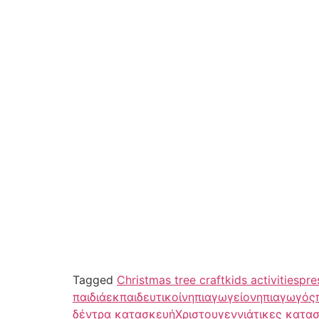
Tagged
Christmas tree craft
kids activities
pre
παιδιά
εκπαιδευτικοί
νηπιαγωγείο
νηπιαγωγός
δέντρα κατασκευή
Χριστουγεννιάτικες κατα