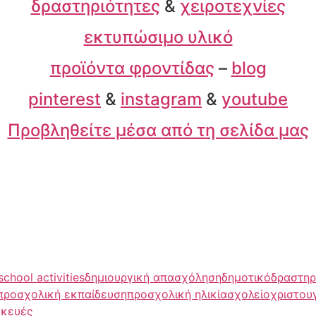
δραστηριότητες
&
χειροτεχνίες
εκτυπώσιμο υλικό
προϊόντα φροντίδας
–
blog
pinterest
&
instagram
&
youtube
Προβληθείτε μέσα από τη σελίδα μας
school activities
δημιουργική απασχόληση
δημοτικό
δραστηρ
προσχολική εκπαίδευση
προσχολική ηλικία
σχολείο
χριστου
σκευές