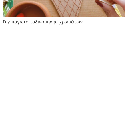
Diy παγωτό ταξινόμησης χρωμάτων!