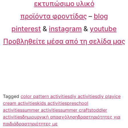
εκτυπώσιμο υλικό
προϊόντα φροντίδας
–
blog
pinterest
&
instagram
&
youtube
Προβληθείτε μέσα από τη σελίδα μας
Tagged
color pattern activities
diy activities
diy play
ice
cream activities
kids activities
preschool
activities
summer activities
summer crafts
toddler
activities
δημιουργική απασχόληση
δραστηριότητες για
παιδιά
δραστηριότητες με