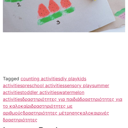
Tagged
counting activities
diy play
kids
activities
preschool activities
sensory play
summer
activities
toddler activities
watermelon
activities
δραστηριότητες για παιδιά
δραστηριότητες για
το καλοκαίρι
δραστηριότητες με
αριθμούς
δραστηριότητες μέτρησης
καλοκαιρινές
δραστηριότητες