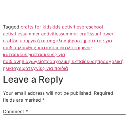
Tagged
crafts for kids
kids activities
preschool
activities
summer activities
summer crafts
sunflower
craft
δημιουργική απασχόληση
δραστηριότητες για
παιδιά
ηλίανθος κατασκευή
καλοκαιρινές
κατασκευές
κατασκευές για
παιδιά
νηπιαγωγείο
προσχολική εκπαίδευση
προσχολική
ηλικία
χειροτεχνίες για παιδιά
Leave a Reply
Your email address will not be published.
Required
fields are marked
*
Comment
*