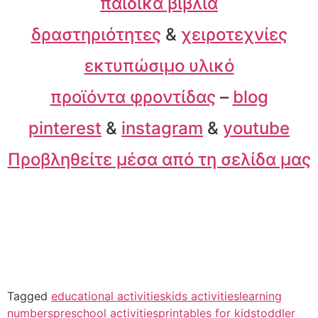
παιδικά βιβλία
δραστηριότητες
&
χειροτεχνίες
εκτυπώσιμο υλικό
προϊόντα φροντίδας
–
blog
pinterest
&
instagram
&
youtube
Προβληθείτε μέσα από τη σελίδα μας
Tagged
educational activities
kids activities
learning
numbers
preschool activities
printables for kids
toddler