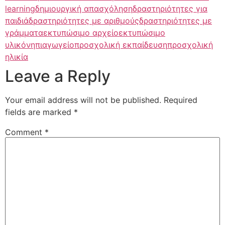
learning
δημιουργική απασχόληση
δραστηριότητες για
παιδιά
δραστηριότητες με αριθμούς
δραστηριότητες με
γράμματα
εκτυπώσιμο αρχείο
εκτυπώσιμο
υλικό
νηπιαγωγείο
προσχολική εκπαίδευση
προσχολική
ηλικία
Leave a Reply
Your email address will not be published.
Required
fields are marked
*
Comment
*