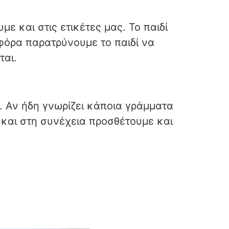
με και στις ετικέτες μας. Το παιδί
 φόρα παρατρύνουμε το παιδί να
ται.
. Αν ήδη γνωρίζει κάποια γράμματα
 και στη συνέχεια προσθέτουμε και