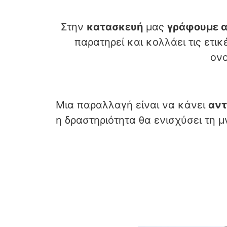
Στην
κατασκευή
μας
γράφουμε α
παρατηρεί και κολλάει τις ετι
ονο
Μια παραλλαγή είναι να κάνει
αντ
η δραστηριότητα θα ενισχύσει τη 