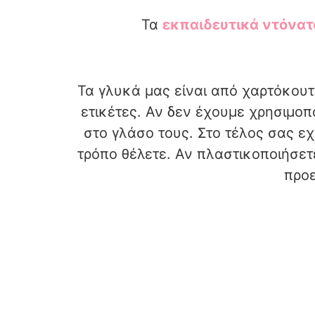
Τα
εκπαιδευτικά ντόνατ
Τα γλυκά μας είναι από χαρτόκουτ
ετικέτες. Αν δεν έχουμε χρησιμο
στο γλάσο τους. Στο τέλος σας ε
τρόπο θέλετε. Αν πλαστικοποιήσετ
προ