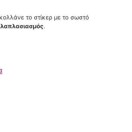
κολλάνε το στίκερ με το σωστό
λαπλασιασμός
.
α