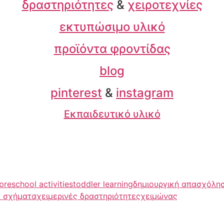
δραστηριότητες
&
χειροτεχνίες
εκτυπώσιμο υλικό
προϊόντα φροντίδας
blog
pinterest
&
instagram
Εκπαιδευτικό υλικό
preschool activities
toddler learning
δημιουργική απασχόλη
 σχήματα
χειμερινές δραστηριότητες
χειμώνας