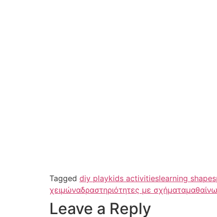
Tagged
diy play
kids activities
learning shapes
χειμώνα
δραστηριότητες με σχήματα
μαθαίνω
Leave a Reply