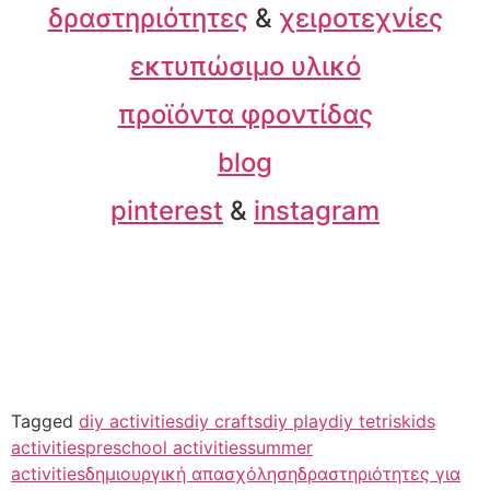
δραστηριότητες
&
χειροτεχνίες
εκτυπώσιμο υλικό
προϊόντα φροντίδας
blog
pinterest
&
instagram
Tagged
diy activities
diy crafts
diy play
diy tetris
kids
activities
preschool activities
summer
activities
δημιουργική απασχόληση
δραστηριότητες για