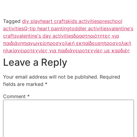
Tagged
diy play
heart crafts
kids activities
preschool
activities
Q-tip heart painting
toddler activities
valentine's
crafts
valentine's day activities
δραστηριότητες για
παιδιά
νηπιαγωγείο
προσχολική εκπαίδευση
προσχολική
ηλικία
χειροτεχνίες για παιδιά
χειροτεχνίες με καρδιές
Leave a Reply
Your email address will not be published.
Required
fields are marked
*
Comment
*