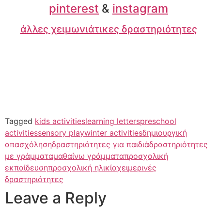
pinterest
&
instagram
άλλες χειμωνιάτικες δραστηριότητες
Tagged
kids activities
learning letters
preschool
activities
sensory play
winter activities
δημιουργική
απασχόληση
δραστηριότητες για παιδιά
δραστηριότητες
με γράμματα
μαθαίνω γράμματα
προσχολική
εκπαίδευση
προσχολική ηλικία
χειμερινές
δραστηριότητες
Leave a Reply