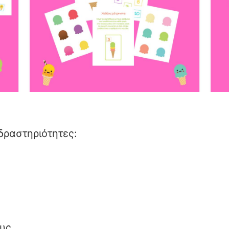
δραστηριότητες:
ους