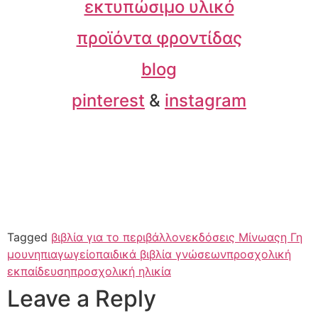
εκτυπώσιμο υλικό
προϊόντα φροντίδας
blog
pinterest
&
instagram
Tagged
βιβλία για το περιβάλλον
εκδόσεις Μίνωας
η Γη
μου
νηπιαγωγείο
παιδικά βιβλία γνώσεων
προσχολική
εκπαίδευση
προσχολική ηλικία
Leave a Reply