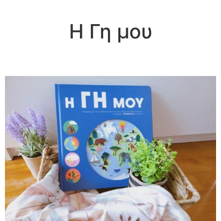
Η Γη μου