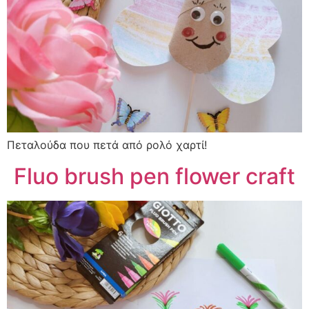
Πεταλούδα που πετά από ρολό χαρτί!
Fluo brush pen flower craft