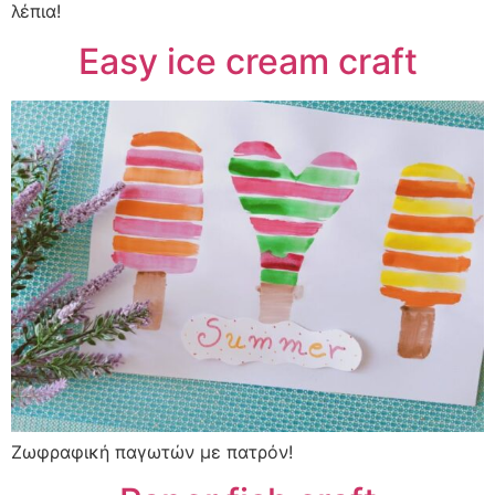
λέπια!
Easy ice cream craft
Ζωφραφική παγωτών με πατρόν!