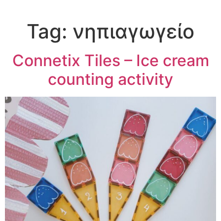
Tag:
νηπιαγωγείο
Connetix Tiles – Ice cream
counting activity