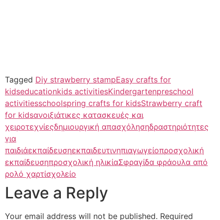
Tagged
Diy strawberry stamp
Easy crafts for
kids
education
kids activities
Kindergarten
preschool
activities
school
spring crafts for kids
Strawberry craft
for kids
ανοιξιάτικες κατασκευές και
χειροτεχνίες
δημιουργική απασχόληση
δραστηριότητες
για
παιδιά
εκπαίδευση
εκπαιδευτι
νηπιαγωγείο
προσχολική
εκπαίδευση
προσχολική ηλικία
Σφραγίδα φράουλα από
ρολό χαρτί
σχολείο
Leave a Reply
Your email address will not be published.
Required