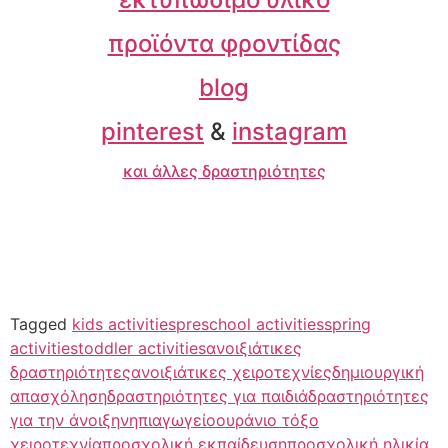
προϊόντα φροντίδας
blog
pinterest
&
instagram
και άλλες δραστηριότητες
Tagged
kids activities
preschool activities
spring
activities
toddler activities
ανοιξιάτικες
δραστηριότητες
ανοιξιάτικες χειροτεχνίες
δημιουργική
απασχόληση
δραστηριότητες για παιδιά
δραστηριότητες
για την άνοιξη
νηπιαγωγείο
ουράνιο τόξο
χειροτεχνία
προσχολική εκπαίδευση
προσχολική ηλικία