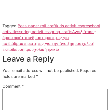
Tagged
Bees-paper roll craft
kids activities
preschool
activities
spring activities
spring crafts
Ανοιξιάτικες
δραστηριότητες
δραστηριότητες για
παιδιά
δραστηριότητες για την άνοιξη
προσχολική
εκπαίδευση
προσχολική ηλικία
Leave a Reply
Your email address will not be published.
Required
fields are marked
*
Comment
*