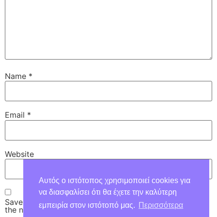
Name
*
Email
*
Website
Αυτός ο ιστότοπος χρησιμοποιεί cookies για
να διασφαλίσει ότι θα έχετε την καλύτερη
Save my name, email, and website in this browser for
εμπειρία στον ιστότοπό μας.
Περισσότερα
the next time I comment.