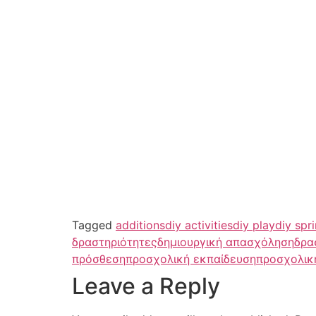
Tagged
additions
diy activities
diy play
diy spri
δραστηριότητες
δημιουργική απασχόληση
δρα
πρόσθεση
προσχολική εκπαίδευση
προσχολική
Leave a Reply