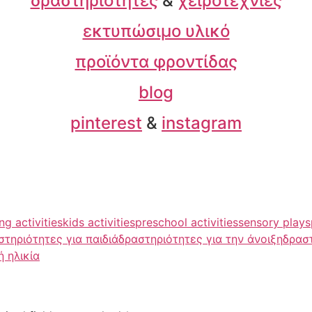
δραστηριότητες
&
χειροτεχνίες
εκτυπώσιμο υλικό
προϊόντα φροντίδας
blog
pinterest
&
instagram
ng activities
kids activities
preschool activities
sensory play
s
στηριότητες για παιδιά
δραστηριότητες για την άνοιξη
δρασ
 ηλικία