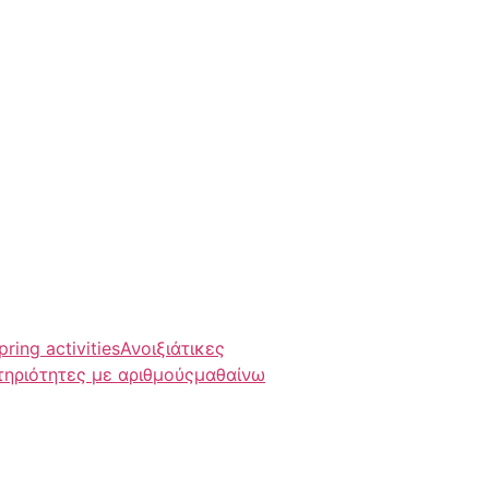
pring activities
Ανοιξιάτικες
τηριότητες με αριθμούς
μαθαίνω