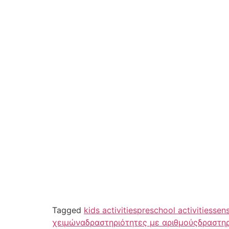
Tagged
kids activities
preschool activities
sens
χειμώνα
δραστηριότητες με αριθμούς
δραστηρ