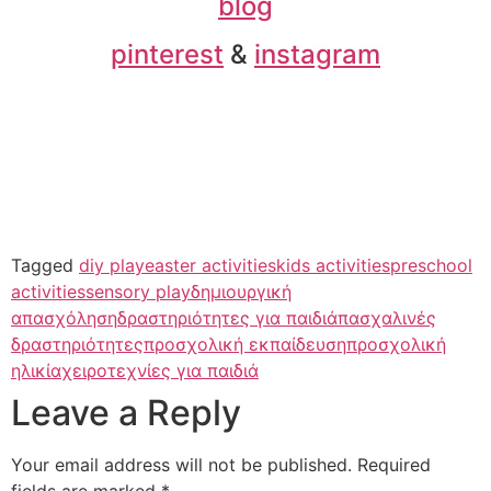
blog
pinterest
&
instagram
Tagged
diy play
easter activities
kids activities
preschool
activities
sensory play
δημιουργική
απασχόληση
δραστηριότητες για παιδιά
πασχαλινές
δραστηριότητες
προσχολική εκπαίδευση
προσχολική
ηλικία
χειροτεχνίες για παιδιά
Leave a Reply
Your email address will not be published.
Required