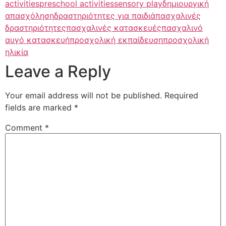
activities
preschool activities
sensory play
δημιουργική
απασχόληση
δραστηριότητες για παιδιά
πασχαλινές
δραστηριότητες
πασχαλινές κατασκευές
πασχαλινό
αυγό κατασκευή
προσχολική εκπαίδευση
προσχολική
ηλικία
Leave a Reply
Your email address will not be published.
Required
fields are marked
*
Comment
*