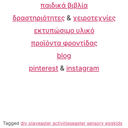
παιδικά βιβλία
δραστηριότητες
&
χειροτεχνίες
εκτυπώσιμο υλικό
προϊόντα φροντίδας
blog
pinterest
&
instagram
Tagged
diy play
easter activities
easter sensory egg
kids