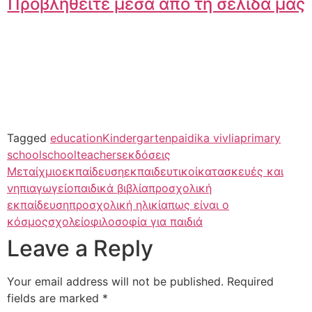
Προβληθείτε μέσα από τη σελίδα μας
Tagged
education
Kindergarten
paidika vivlia
primary
school
school
teachers
εκδόσεις
Μεταίχμιο
εκπαίδευση
εκπαιδευτικοί
κατασκευές και
νηπιαγωγείο
παιδικά βιβλία
προσχολική
εκπαίδευση
προσχολική ηλικία
πως είναι ο
κόσμος
σχολείο
φιλοσοφία για παιδιά
Leave a Reply
Your email address will not be published.
Required
fields are marked
*