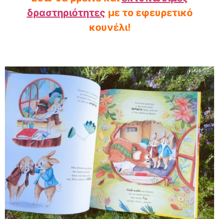
δραστηριότητες
με το εφευρετικό
κουνέλι!