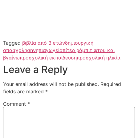
Tagged
βιβλία από 3 ετών
δημιουργική
απασχόληση
νηπιαγωγείο
πίτερ ράμπιτ φτου και
βγαίνω
προσχολική εκπαίδευση
προσχολική ηλικία
Leave a Reply
Your email address will not be published.
Required
fields are marked
*
Comment
*