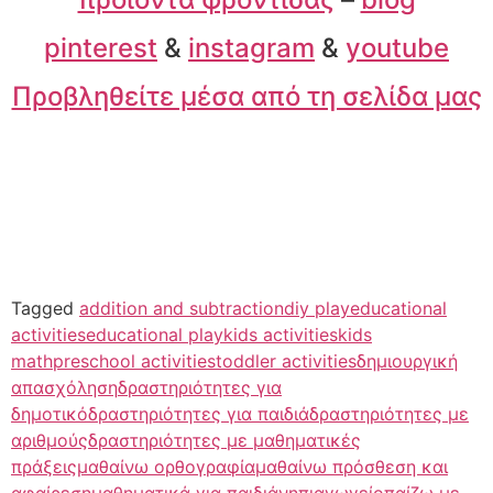
pinterest
&
instagram
&
youtube
Προβληθείτε μέσα από τη σελίδα μας
Tagged
addition and subtraction
diy play
educational
activities
educational play
kids activities
kids
math
preschool activities
toddler activities
δημιουργική
απασχόληση
δραστηριότητες για
δημοτικό
δραστηριότητες για παιδιά
δραστηριότητες με
αριθμούς
δραστηριότητες με μαθηματικές
πράξεις
μαθαίνω ορθογραφία
μαθαίνω πρόσθεση και
αφαίρεση
μαθηματικά για παιδιά
νηπιαγωγείο
παίζω με