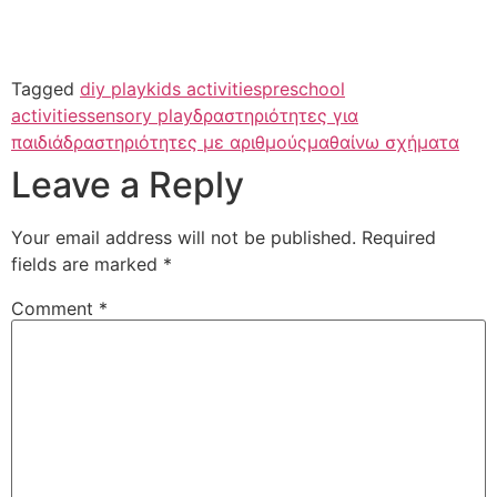
Tagged
diy play
kids activities
preschool
activities
sensory play
δραστηριότητες για
παιδιά
δραστηριότητες με αριθμούς
μαθαίνω σχήματα
Leave a Reply
Your email address will not be published.
Required
fields are marked
*
Comment
*