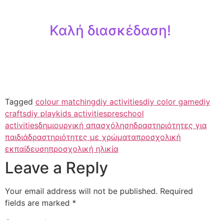
Καλή διασκέδαση!
Tagged
colour matching
diy activities
diy color game
diy
crafts
diy play
kids activities
preschool
activities
δημιουργική απασχόληση
δραστηριότητες για
παιδιά
δραστηριότητες με χρώματα
προσχολική
εκπαίδευση
προσχολική ηλικία
Leave a Reply
Your email address will not be published.
Required
fields are marked
*