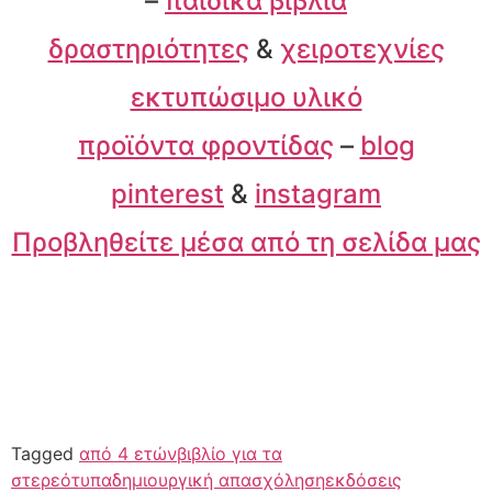
–
παιδικά βιβλία
δραστηριότητες
&
χειροτεχνίες
εκτυπώσιμο υλικό
προϊόντα φροντίδας
–
blog
pinterest
&
instagram
Προβληθείτε μέσα από τη σελίδα μας
Tagged
από 4 ετών
βιβλίο για τα
στερεότυπα
δημιουργική απασχόληση
εκδόσεις