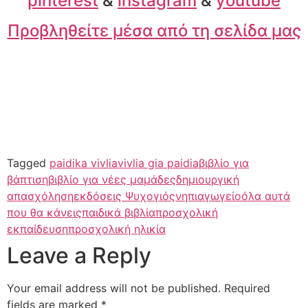
pinterest
&
instagram
&
youtube
Προβληθείτε μέσα από τη σελίδα μας
Tagged
paidika vivlia
vivlia gia paidia
βιβλίο για
βάπτιση
βιβλίο για νέες μαμάδες
δημιουργική
απασχόληση
εκδόσεις Ψυχογιός
νηπιαγωγείο
όλα αυτά
που θα κάνεις
παιδικά βιβλία
προσχολική
εκπαίδευση
προσχολική ηλικία
Leave a Reply
Your email address will not be published.
Required
fields are marked
*