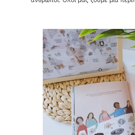
άνθρωποι. Όλοι μας ζούμε μια περιπ