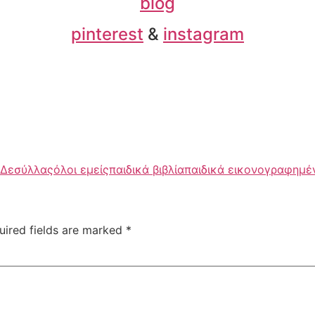
blog
pinterest
&
instagram
 Δεσύλλας
όλοι εμείς
παιδικά βιβλία
παιδικά εικονογραφημέ
uired fields are marked
*