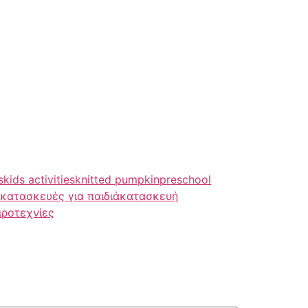
s
kids activities
knitted pumpkin
preschool
κατασκευές για παιδιά
κατασκευή
ιροτεχνίες