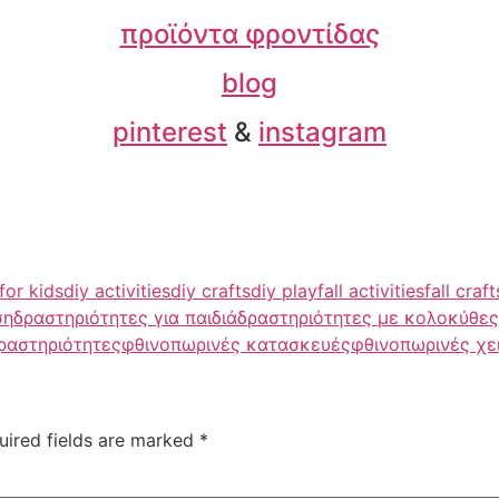
προϊόντα φροντίδας
blog
pinterest
&
instagram
for kids
diy activities
diy crafts
diy play
fall activities
fall craft
ση
δραστηριότητες για παιδιά
δραστηριότητες με κολοκύθες
ραστηριότητες
φθινοπωρινές κατασκευές
φθινοπωρινές χε
uired fields are marked
*