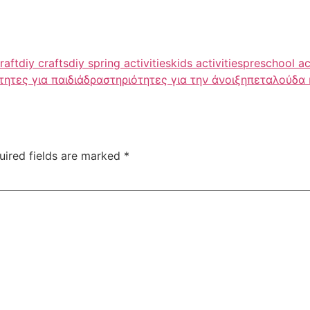
raft
diy crafts
diy spring activities
kids activities
preschool act
τητες για παιδιά
δραστηριότητες για την άνοιξη
πεταλούδα
uired fields are marked
*