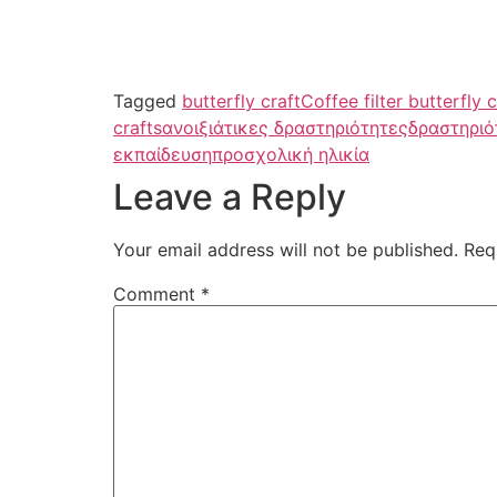
Tagged
butterfly craft
Coffee filter butterfly c
crafts
ανοιξιάτικες δραστηριότητες
δραστηριό
εκπαίδευση
προσχολική ηλικία
Leave a Reply
Your email address will not be published.
Req
Comment
*