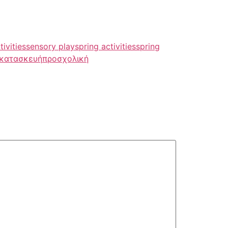
ivities
sensory play
spring activities
spring
 κατασκευή
προσχολική