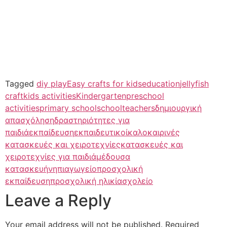
Tagged
diy play
Easy crafts for kids
education
jellyfish
craft
kids activities
Kindergarten
preschool
activities
primary school
school
teachers
δημιουργική
απασχόληση
δραστηριότητες για
παιδιά
εκπαίδευση
εκπαιδευτικοί
καλοκαιρινές
κατασκευές και χειροτεχνίες
κατασκευές και
χειροτεχνίες για παιδιά
μέδουσα
κατασκευή
νηπιαγωγείο
προσχολική
εκπαίδευση
προσχολική ηλικία
σχολείο
Leave a Reply
Your email address will not be published.
Required